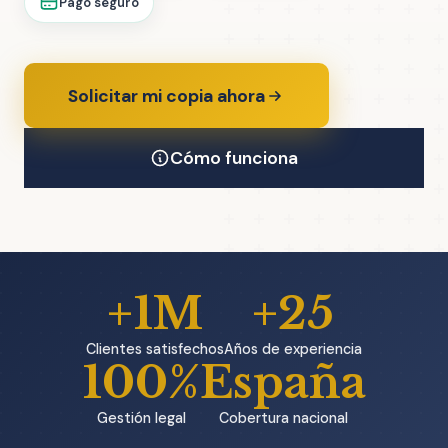
Pago seguro
Solicitar mi copia ahora
Cómo funciona
+1M
+25
Clientes satisfechos
Años de experiencia
100%
España
Gestión legal
Cobertura nacional