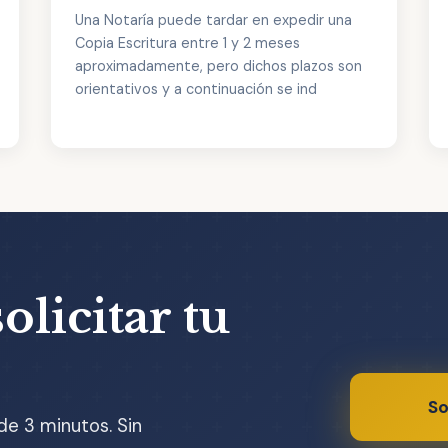
Una Notaría puede tardar en expedir una
Copia Escritura entre 1 y 2 meses
aproximadamente, pero dichos plazos son
orientativos y a continuación se ind
olicitar tu
So
de 3 minutos. Sin