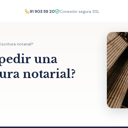
91 903 59 20
Conexión segura SSL
critura notarial?
pedir una
ura notarial?