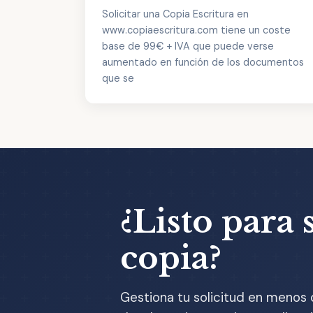
Solicitar una Copia Escritura en
www.copiaescritura.com tiene un coste
base de 99€ + IVA que puede verse
aumentado en función de los documentos
que se
¿Listo para s
copia?
Gestiona tu solicitud en menos 