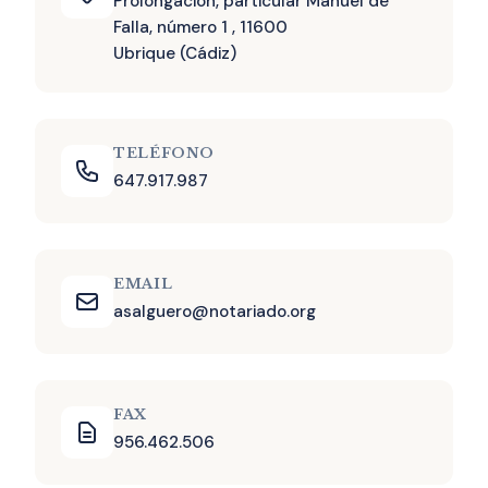
Prolongacion, particular Manuel de
Falla, número 1 , 11600
Ubrique (Cádiz)
TELÉFONO
647.917.987
EMAIL
asalguero@notariado.org
FAX
956.462.506