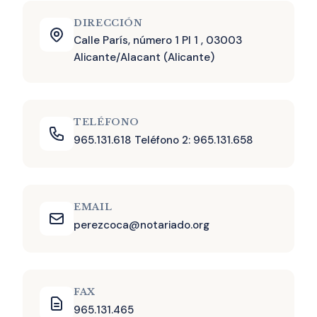
DIRECCIÓN
Calle París, número 1 Pl 1 , 03003
Alicante/Alacant (Alicante)
TELÉFONO
965.131.618 Teléfono 2: 965.131.658
EMAIL
perezcoca@notariado.org
FAX
965.131.465