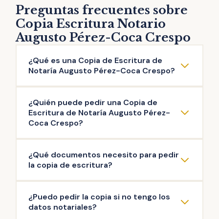
Preguntas frecuentes sobre
Copia Escritura Notario
Augusto Pérez-Coca Crespo
¿Qué es una Copia de Escritura de
Notaría Augusto Pérez-Coca Crespo?
La copia de escritura de Notaría Augusto
¿Quién puede pedir una Copia de
Pérez-Coca Crespo es una reproducción
Escritura de Notaría Augusto Pérez-
literal del contenido de una escritura original
Coca Crespo?
otorgada ante el Notario. Puedes solicitar la
Pueden solicitar copia de Escritura de
copia de escritura de cualquier documento
¿Qué documentos necesito para pedir
Notaría Augusto Pérez-Coca Crespo las
público firmado en esta Notaría: escritura de
la copia de escritura?
personas que intervinieron en la misma, así
compraventa, de hipoteca, testamento,
como aquellas que acrediten un interés
herencia, poder de representación,
La documentación mínima para iniciar el
¿Puedo pedir la copia si no tengo los
legítimo (ej: herederos del propietario). Es el
escrituras de operaciones societarias, entre
trámite de copia de escritura de Notaría
datos notariales?
Notario quien decide si existe interés legítimo
otras.
Augusto Pérez-Coca Crespo es: copia de tu