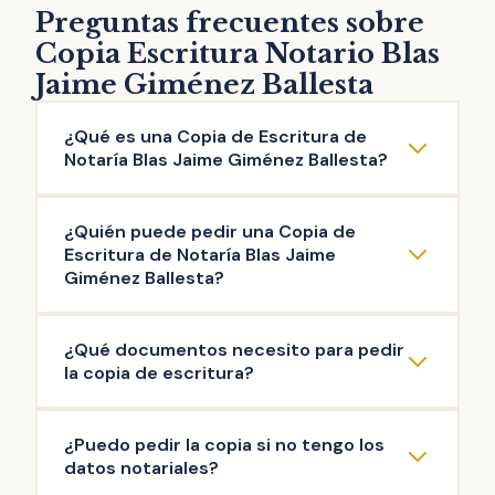
Preguntas frecuentes sobre
Copia Escritura Notario Blas
Jaime Giménez Ballesta
¿Qué es una Copia de Escritura de
Notaría Blas Jaime Giménez Ballesta?
La copia de escritura de Notaría Blas Jaime
¿Quién puede pedir una Copia de
Giménez Ballesta es una reproducción literal
Escritura de Notaría Blas Jaime
del contenido de una escritura original
Giménez Ballesta?
otorgada ante el Notario. Puedes solicitar la
Pueden solicitar copia de Escritura de
copia de escritura de cualquier documento
¿Qué documentos necesito para pedir
Notaría Blas Jaime Giménez Ballesta las
público firmado en esta Notaría: escritura de
la copia de escritura?
personas que intervinieron en la misma, así
compraventa, de hipoteca, testamento,
como aquellas que acrediten un interés
herencia, poder de representación,
La documentación mínima para iniciar el
¿Puedo pedir la copia si no tengo los
legítimo (ej: herederos del propietario). Es el
escrituras de operaciones societarias, entre
trámite de copia de escritura de Notaría Blas
datos notariales?
Notario quien decide si existe interés legítimo
otras.
Jaime Giménez Ballesta es: copia de tu DNI y