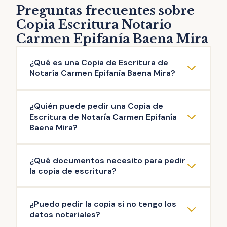
Preguntas frecuentes sobre
Copia Escritura Notario
Carmen Epifanía Baena Mira
¿Qué es una Copia de Escritura de
Notaría Carmen Epifanía Baena Mira?
La copia de escritura de Notaría Carmen
¿Quién puede pedir una Copia de
Epifanía Baena Mira es una reproducción
Escritura de Notaría Carmen Epifanía
literal del contenido de una escritura original
Baena Mira?
otorgada ante el Notario. Puedes solicitar la
Pueden solicitar copia de Escritura de
copia de escritura de cualquier documento
¿Qué documentos necesito para pedir
Notaría Carmen Epifanía Baena Mira las
público firmado en esta Notaría: escritura de
la copia de escritura?
personas que intervinieron en la misma, así
compraventa, de hipoteca, testamento,
como aquellas que acrediten un interés
herencia, poder de representación,
La documentación mínima para iniciar el
¿Puedo pedir la copia si no tengo los
legítimo (ej: herederos del propietario). Es el
escrituras de operaciones societarias, entre
trámite de copia de escritura de Notaría
datos notariales?
Notario quien decide si existe interés legítimo
otras.
Carmen Epifanía Baena Mira es: copia de tu