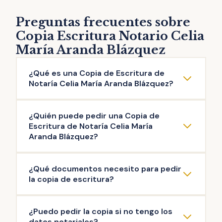
Preguntas frecuentes sobre
Copia Escritura Notario Celia
María Aranda Blázquez
¿Qué es una Copia de Escritura de
Notaría Celia María Aranda Blázquez?
La copia de escritura de Notaría Celia María
¿Quién puede pedir una Copia de
Aranda Blázquez es una reproducción literal
Escritura de Notaría Celia María
del contenido de una escritura original
Aranda Blázquez?
otorgada ante el Notario. Puedes solicitar la
Pueden solicitar copia de Escritura de
copia de escritura de cualquier documento
¿Qué documentos necesito para pedir
Notaría Celia María Aranda Blázquez las
público firmado en esta Notaría: escritura de
la copia de escritura?
personas que intervinieron en la misma, así
compraventa, de hipoteca, testamento,
como aquellas que acrediten un interés
herencia, poder de representación,
La documentación mínima para iniciar el
¿Puedo pedir la copia si no tengo los
legítimo (ej: herederos del propietario). Es el
escrituras de operaciones societarias, entre
trámite de copia de escritura de Notaría
datos notariales?