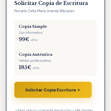
Solicitar Copia de Escritura
Notaría Celia María Aranda Blázquez
Copia Simple
Uso informativo
99€
+IVA
Copia Auténtica
Validez jurídica plena
185€
+IVA
Solicitar Copia Escritura
Pago seguro
Garantía devolución
+1M clientes