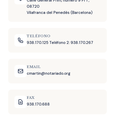
Calle General Prim, número 9 Pl 1 ,
08720
Vilafranca del Penedès (Barcelona)
TELÉFONO
938.170.125 Teléfono 2: 938.170.267
EMAIL
cmartin@notariado.org
FAX
938.170.688