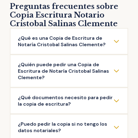
Preguntas frecuentes sobre
Copia Escritura Notario
Cristobal Salinas Clemente
¿Qué es una Copia de Escritura de
Notaría Cristobal Salinas Clemente?
La copia de escritura de Notaría Cristobal
¿Quién puede pedir una Copia de
Salinas Clemente es una reproducción literal
Escritura de Notaría Cristobal Salinas
del contenido de una escritura original
Clemente?
otorgada ante el Notario. Puedes solicitar la
Pueden solicitar copia de Escritura de
copia de escritura de cualquier documento
¿Qué documentos necesito para pedir
Notaría Cristobal Salinas Clemente las
público firmado en esta Notaría: escritura de
la copia de escritura?
personas que intervinieron en la misma, así
compraventa, de hipoteca, testamento,
como aquellas que acrediten un interés
herencia, poder de representación,
La documentación mínima para iniciar el
¿Puedo pedir la copia si no tengo los
legítimo (ej: herederos del propietario). Es el
escrituras de operaciones societarias, entre
trámite de copia de escritura de Notaría
datos notariales?
Notario quien decide si existe interés legítimo
otras.
Cristobal Salinas Clemente es: copia de tu