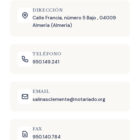
DIRECCIÓN
Calle Francia, número 5 Bajo , 04009
Almería (Almería)
TELÉFONO
950.149.241
EMAIL
salinasclemente@notariado.org
FAX
950.140.784