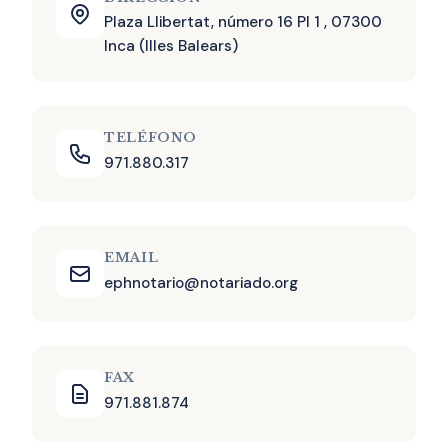
Plaza Llibertat, número 16 Pl 1 , 07300
Inca (Illes Balears)
TELÉFONO
971.880.317
EMAIL
ephnotario@notariado.org
FAX
971.881.874