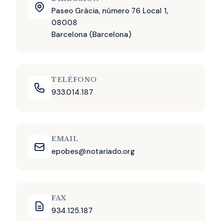
Paseo Gràcia, número 76 Local 1,
08008
Barcelona (Barcelona)
TELÉFONO
933.014.187
EMAIL
epobes@notariado.org
FAX
934.125.187