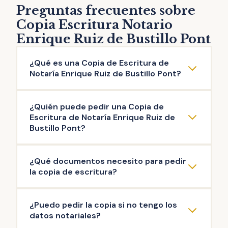
Preguntas frecuentes sobre
Copia Escritura Notario
Enrique Ruiz de Bustillo Pont
¿Qué es una Copia de Escritura de
Notaría Enrique Ruiz de Bustillo Pont?
La copia de escritura de Notaría Enrique Ruiz
¿Quién puede pedir una Copia de
de Bustillo Pont es una reproducción literal
Escritura de Notaría Enrique Ruiz de
del contenido de una escritura original
Bustillo Pont?
otorgada ante el Notario. Puedes solicitar la
Pueden solicitar copia de Escritura de
copia de escritura de cualquier documento
¿Qué documentos necesito para pedir
Notaría Enrique Ruiz de Bustillo Pont las
público firmado en esta Notaría: escritura de
la copia de escritura?
personas que intervinieron en la misma, así
compraventa, de hipoteca, testamento,
como aquellas que acrediten un interés
herencia, poder de representación,
La documentación mínima para iniciar el
¿Puedo pedir la copia si no tengo los
legítimo (ej: herederos del propietario). Es el
escrituras de operaciones societarias, entre
trámite de copia de escritura de Notaría
datos notariales?
Notario quien decide si existe interés legítimo
otras.
Enrique Ruiz de Bustillo Pont es: copia de tu