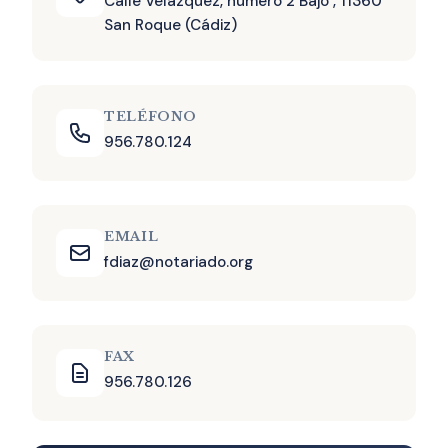
Calle Velázquez, número 2 Bajo , 11360
San Roque (Cádiz)
TELÉFONO
956.780.124
EMAIL
fdiaz@notariado.org
FAX
956.780.126