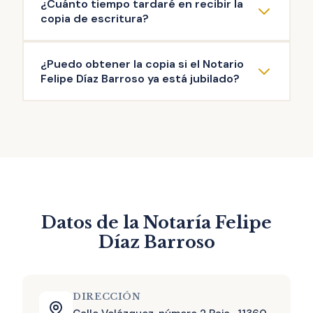
personas.
¿Cuánto tiempo tardaré en recibir la
en tu nombre. Según el interés legítimo
relación con un inmueble. En estos casos,
copia de escritura?
alegado, podemos solicitarte
podemos solicitar al Registro de la Propiedad
documentación adicional.
los datos necesarios (nombre del Notario,
El plazo varía según el tipo de escritura y la
¿Puedo obtener la copia si el Notario
fecha y número de protocolo) para tramitar
antigüedad del documento. Las notarías
Felipe Díaz Barroso ya está jubilado?
tu copia de escritura de Notario Felipe Díaz
suelen tardar aproximadamente 30 días
Barroso. Este servicio tiene un coste
laborables, pero no existe un plazo legal
Sí. En caso de jubilación, fallecimiento o
adicional de 20,76€ + IVA.
establecido. Las escrituras con más de 25
traslado del Notario Felipe Díaz Barroso, la
años de antigüedad pasan a los Archivos de
copia de la escritura notarial la emite el
Protocolo, lo que puede demorar la
Notario que hereda el protocolo del anterior.
obtención hasta más de dos meses. Si tienes
Nosotros nos encargamos de localizar al
urgencia, llámanos al 91 903 59 20.
notario responsable actual.
Datos de la Notaría Felipe
Díaz Barroso
DIRECCIÓN