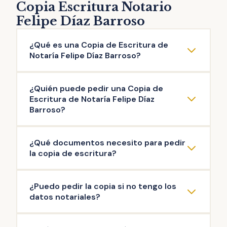
Copia Escritura Notario
Felipe Díaz Barroso
¿Qué es una Copia de Escritura de
Notaría Felipe Díaz Barroso?
La copia de escritura de Notaría Felipe Díaz
¿Quién puede pedir una Copia de
Barroso es una reproducción literal del
Escritura de Notaría Felipe Díaz
contenido de una escritura original otorgada
Barroso?
ante el Notario. Puedes solicitar la copia de
Pueden solicitar copia de Escritura de
escritura de cualquier documento público
¿Qué documentos necesito para pedir
Notaría Felipe Díaz Barroso las personas que
firmado en esta Notaría: escritura de
la copia de escritura?
intervinieron en la misma, así como aquellas
compraventa, de hipoteca, testamento,
que acrediten un interés legítimo (ej:
herencia, poder de representación,
La documentación mínima para iniciar el
¿Puedo pedir la copia si no tengo los
herederos del propietario). Es el Notario
escrituras de operaciones societarias, entre
trámite de copia de escritura de Notaría
datos notariales?
quien decide si existe interés legítimo
otras.
Felipe Díaz Barroso es: copia de tu DNI y
suficiente cuando es solicitada por terceras
autorización firmada para realizar el trámite
Sí, siempre que la escritura notarial guarde