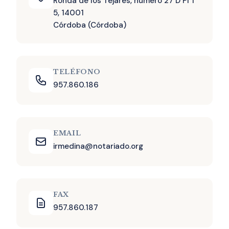
Ronda de los Tejares, número 27 D Pl 1
5, 14001
Córdoba (Córdoba)
TELÉFONO
957.860.186
EMAIL
irmedina@notariado.org
FAX
957.860.187