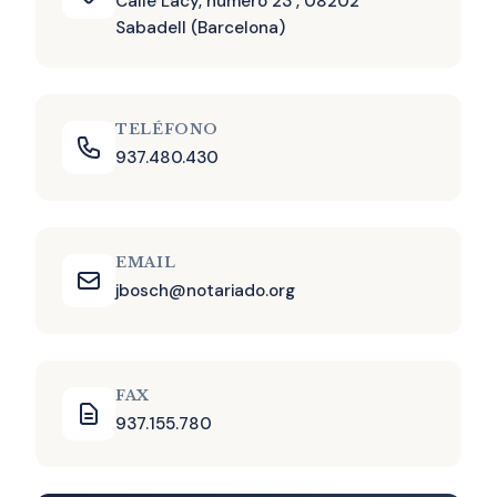
Calle Lacy, número 23 , 08202
Sabadell (Barcelona)
TELÉFONO
937.480.430
EMAIL
jbosch@notariado.org
FAX
937.155.780