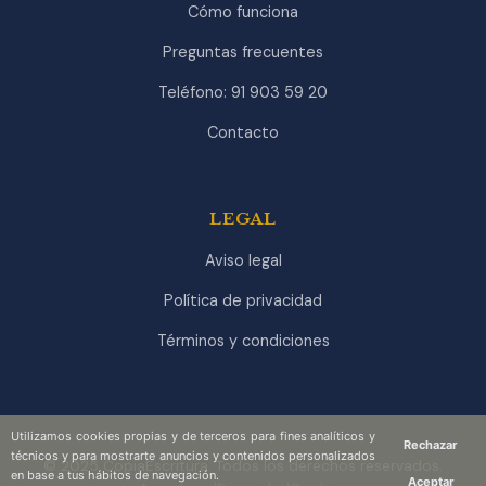
Cómo funciona
Preguntas frecuentes
Teléfono: 91 903 59 20
Contacto
LEGAL
Aviso legal
Política de privacidad
Términos y condiciones
Utilizamos cookies propias y de terceros para fines analíticos y
Rechazar
técnicos y para mostrarte anuncios y contenidos personalizados
© 2025 CopiaEscritura. Todos los derechos reservados.
en base a tus hábitos de navegación.
Aceptar