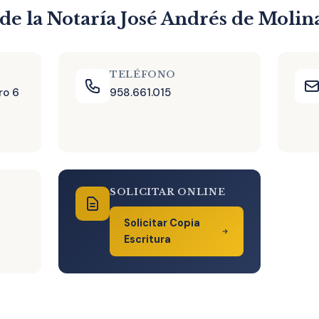
de la Notaría José Andrés de Molin
TELÉFONO
ro 6
958.661.015
SOLICITAR ONLINE
Solicitar Copia
Escritura