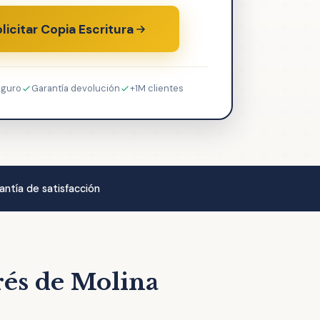
licitar Copia Escritura
eguro
Garantía devolución
+1M clientes
antía de satisfacción
rés de Molina