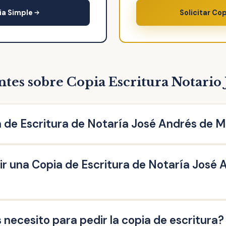
ia Simple
Solicitar Co
tes sobre Copia Escritura Notario 
 de Escritura de Notaría José Andrés de M
Notaría José Andrés de Molina Ortíz es una reproducción liter
r una Copia de Escritura de Notaría José 
a ante el Notario. Puedes solicitar la copia de escritura de c
escritura de compraventa, de hipoteca, testamento, herencia
societarias, entre otras.
Escritura de Notaría José Andrés de Molina Ortíz las personas
ecesito para pedir la copia de escritura?
ue acrediten un interés legítimo (ej: herederos del propietario