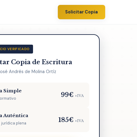
Solicitar Copia
CIO VERIFICADO
itar Copia de Escritura
José Andrés de Molina Ortíz
a Simple
99€
+IVA
formativo
a Auténtica
185€
+IVA
 jurídica plena