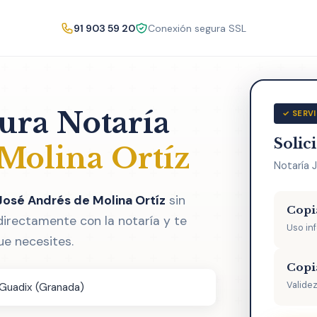
91 903 59 20
Conexión segura SSL
tura Notaría
✓ SERVI
Solic
 Molina Ortíz
Notaría 
José Andrés de Molina Ortíz
sin
Copi
directamente con la notaría y te
Uso in
ue necesites.
Copi
Validez
 Guadix (Granada)