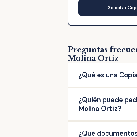
Solicitar Cop
Preguntas frecuen
Molina Ortíz
¿Qué es una Copia
La copia de escritura de 
¿Quién puede pedi
escritura original otorgad
firmado en esta Notaría: 
Molina Ortíz?
escrituras de operaciones 
Pueden solicitar copia de 
¿Qué documentos n
misma, así como aquellas q