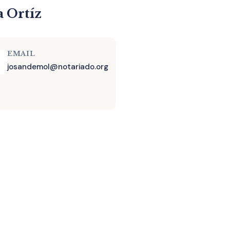
a Ortíz
EMAIL
josandemol@notariado.org