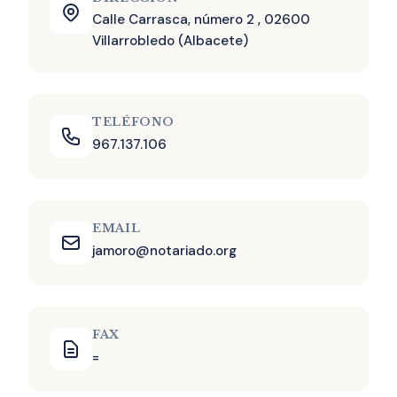
Calle Carrasca, número 2 , 02600
Villarrobledo (Albacete)
TELÉFONO
967.137.106
EMAIL
jamoro@notariado.org
FAX
=