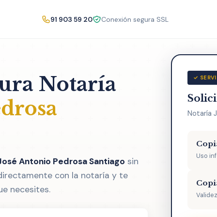
91 903 59 20
Conexión segura SSL
tura Notaría
✓ SERVI
Solic
edrosa
Notaría 
Copi
Uso in
 José Antonio Pedrosa Santiago
sin
directamente con la notaría y te
Copi
ue necesites.
Validez