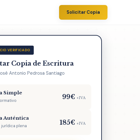
Solicitar Copia
CIO VERIFICADO
itar Copia de Escritura
José Antonio Pedrosa Santiago
a Simple
99€
+IVA
formativo
a Auténtica
185€
+IVA
 jurídica plena