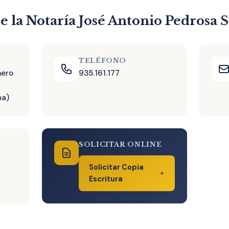
e la Notaría José Antonio Pedrosa 
TELÉFONO
mero
935.161.177
na)
SOLICITAR ONLINE
Solicitar Copia
Escritura