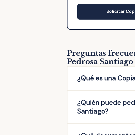
Solicitar Cop
Preguntas frecuen
Pedrosa Santiago
¿Qué es una Copia
La copia de escritura de 
¿Quién puede pedi
escritura original otorgad
firmado en esta Notaría: 
Santiago?
escrituras de operaciones 
Pueden solicitar copia de