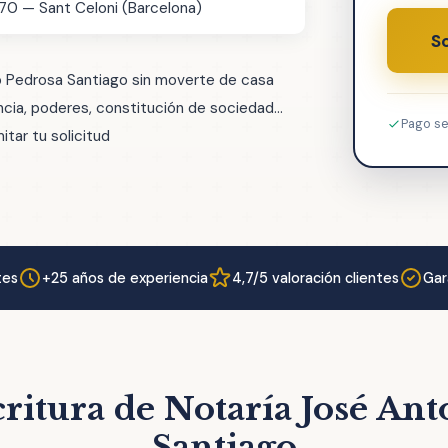
470 — Sant Celoni (Barcelona)
So
o Pedrosa Santiago sin moverte de casa
ia, poderes, constitución de sociedad...
Pago s
tar tu solicitud
tes
+25 años de experiencia
4,7/5 valoración clientes
Gar
ritura de Notaría José An
Santiago