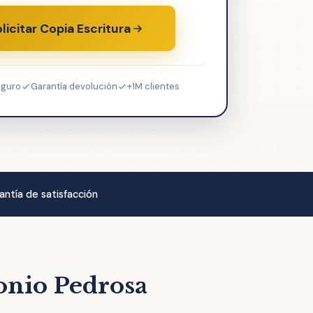
licitar Copia Escritura
eguro
Garantía devolución
+1M clientes
antía de satisfacción
tonio Pedrosa