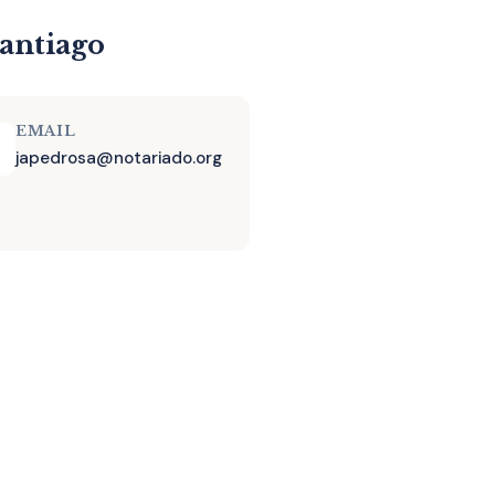
Santiago
EMAIL
japedrosa@notariado.org