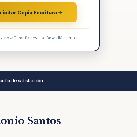
licitar Copia Escritura
eguro
Garantía devolución
+1M clientes
antía de satisfacción
tonio Santos