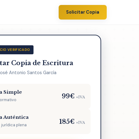
Solicitar Copia
CIO VERIFICADO
itar Copia de Escritura
José Antonio Santos García
a Simple
99€
+IVA
formativo
a Auténtica
185€
+IVA
 jurídica plena