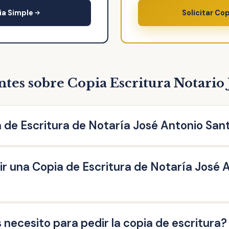
ia Simple
Solicitar Co
tes sobre Copia Escritura Notario
 de Escritura de Notaría José Antonio San
Notaría José Antonio Santos García es una reproducción liter
r una Copia de Escritura de Notaría José 
a ante el Notario. Puedes solicitar la copia de escritura de c
escritura de compraventa, de hipoteca, testamento, herencia
societarias, entre otras.
Escritura de Notaría José Antonio Santos García las personas 
ecesito para pedir la copia de escritura?
ue acrediten un interés legítimo (ej: herederos del propietario