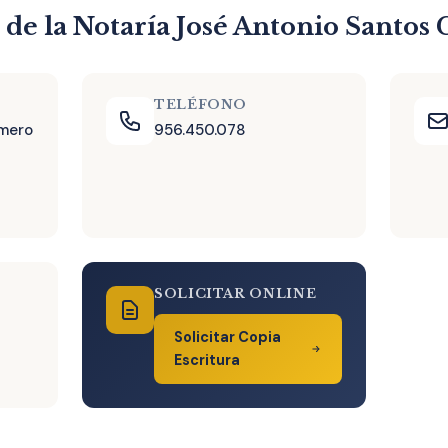
 de la Notaría José Antonio Santos 
TELÉFONO
úmero
956.450.078
SOLICITAR ONLINE
Solicitar Copia
Escritura