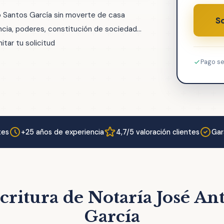
o Santos García sin moverte de casa
So
ia, poderes, constitución de sociedad...
tar tu solicitud
Pago s
tes
+25 años de experiencia
4,7/5 valoración clientes
Gar
critura de Notaría José An
García