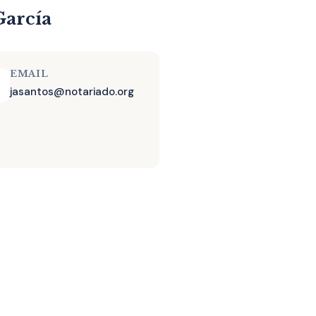
García
EMAIL
jasantos@notariado.org