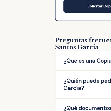
Solicitar Cop
Preguntas frecuen
Santos García
¿Qué es una Copia
La copia de escritura de 
¿Quién puede pedi
escritura original otorgad
firmado en esta Notaría: 
García?
escrituras de operaciones 
Pueden solicitar copia de 
¿Qué documentos n
misma, así como aquellas q