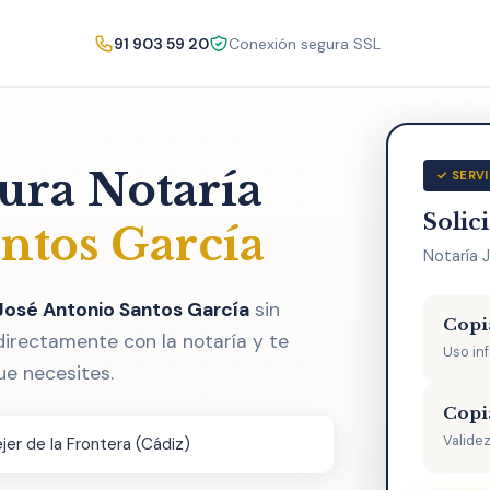
91 903 59 20
Conexión segura SSL
tura Notaría
✓ SERVI
Solic
antos García
Notaría 
 José Antonio Santos García
sin
Copi
directamente con la notaría y te
Uso in
ue necesites.
Copi
Validez
jer de la Frontera (Cádiz)