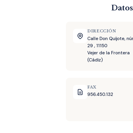
Datos
DIRECCIÓN
Calle Don Quijote, n
29 , 11150
Vejer de la Frontera
(Cádiz)
FAX
956.450.132