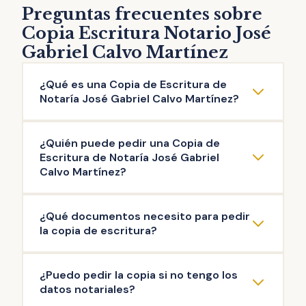
Preguntas frecuentes sobre
Copia Escritura Notario José
Gabriel Calvo Martínez
¿Qué es una Copia de Escritura de
Notaría José Gabriel Calvo Martínez?
La copia de escritura de Notaría José Gabriel
¿Quién puede pedir una Copia de
Calvo Martínez es una reproducción literal
Escritura de Notaría José Gabriel
del contenido de una escritura original
Calvo Martínez?
otorgada ante el Notario. Puedes solicitar la
Pueden solicitar copia de Escritura de
copia de escritura de cualquier documento
¿Qué documentos necesito para pedir
Notaría José Gabriel Calvo Martínez las
público firmado en esta Notaría: escritura de
la copia de escritura?
personas que intervinieron en la misma, así
compraventa, de hipoteca, testamento,
como aquellas que acrediten un interés
herencia, poder de representación,
La documentación mínima para iniciar el
¿Puedo pedir la copia si no tengo los
legítimo (ej: herederos del propietario). Es el
escrituras de operaciones societarias, entre
trámite de copia de escritura de Notaría
datos notariales?
Notario quien decide si existe interés legítimo
otras.
José Gabriel Calvo Martínez es: copia de tu