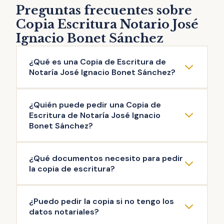
Preguntas frecuentes sobre
Copia Escritura Notario José
Ignacio Bonet Sánchez
¿Qué es una Copia de Escritura de
Notaría José Ignacio Bonet Sánchez?
La copia de escritura de Notaría José Ignacio
¿Quién puede pedir una Copia de
Bonet Sánchez es una reproducción literal
Escritura de Notaría José Ignacio
del contenido de una escritura original
Bonet Sánchez?
otorgada ante el Notario. Puedes solicitar la
Pueden solicitar copia de Escritura de
copia de escritura de cualquier documento
¿Qué documentos necesito para pedir
Notaría José Ignacio Bonet Sánchez las
público firmado en esta Notaría: escritura de
la copia de escritura?
personas que intervinieron en la misma, así
compraventa, de hipoteca, testamento,
como aquellas que acrediten un interés
herencia, poder de representación,
La documentación mínima para iniciar el
¿Puedo pedir la copia si no tengo los
legítimo (ej: herederos del propietario). Es el
escrituras de operaciones societarias, entre
trámite de copia de escritura de Notaría
datos notariales?
Notario quien decide si existe interés legítimo
otras.
José Ignacio Bonet Sánchez es: copia de tu