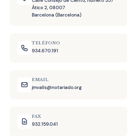
Calle Consejo de Ciento, número 357
Ático 2, 08007
Barcelona (Barcelona)
TELÉFONO
934.670.191
EMAIL
jmvalls@notariado.org
FAX
932.159.041