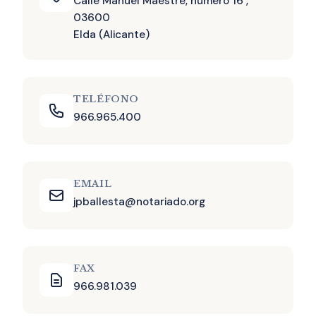
Calle Manuel Maestre, número 16 ,
03600
Elda (Alicante)
TELÉFONO
966.965.400
EMAIL
jpballesta@notariado.org
FAX
966.981.039