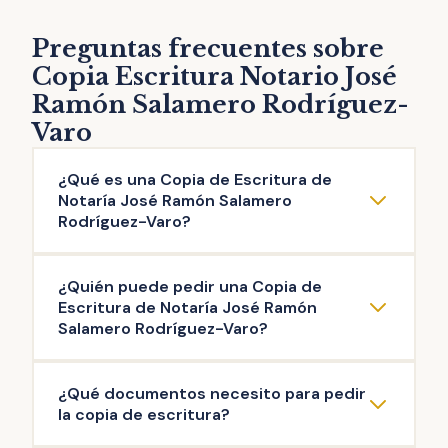
Preguntas frecuentes sobre
Copia Escritura Notario José
Ramón Salamero Rodríguez-
Varo
¿Qué es una Copia de Escritura de
Notaría José Ramón Salamero
Rodríguez-Varo?
La copia de escritura de Notaría José Ramón
¿Quién puede pedir una Copia de
Salamero Rodríguez-Varo es una
Escritura de Notaría José Ramón
reproducción literal del contenido de una
Salamero Rodríguez-Varo?
escritura original otorgada ante el Notario.
Pueden solicitar copia de Escritura de
Puedes solicitar la copia de escritura de
¿Qué documentos necesito para pedir
Notaría José Ramón Salamero Rodríguez-
cualquier documento público firmado en
la copia de escritura?
Varo las personas que intervinieron en la
esta Notaría: escritura de compraventa, de