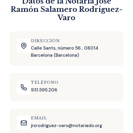
Datos de la Notaría José
responsable actual.
Ramón Salamero Rodríguez-
Varo
DIRECCIÓN
Calle Sants, número 56 , 08014
Barcelona (Barcelona)
TELÉFONO
931.595.206
EMAIL
jrsrodriguez-varo@notariado.org