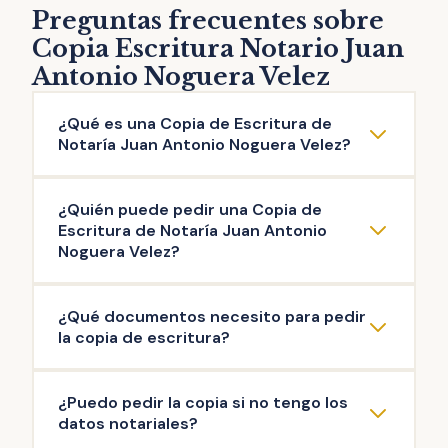
Preguntas frecuentes sobre
Copia Escritura Notario Juan
Antonio Noguera Velez
¿Qué es una Copia de Escritura de
Notaría Juan Antonio Noguera Velez?
La copia de escritura de Notaría Juan
¿Quién puede pedir una Copia de
Antonio Noguera Velez es una reproducción
Escritura de Notaría Juan Antonio
literal del contenido de una escritura original
Noguera Velez?
otorgada ante el Notario. Puedes solicitar la
Pueden solicitar copia de Escritura de
copia de escritura de cualquier documento
¿Qué documentos necesito para pedir
Notaría Juan Antonio Noguera Velez las
público firmado en esta Notaría: escritura de
la copia de escritura?
personas que intervinieron en la misma, así
compraventa, de hipoteca, testamento,
como aquellas que acrediten un interés
herencia, poder de representación,
La documentación mínima para iniciar el
¿Puedo pedir la copia si no tengo los
legítimo (ej: herederos del propietario). Es el
escrituras de operaciones societarias, entre
trámite de copia de escritura de Notaría
datos notariales?
Notario quien decide si existe interés legítimo
otras.
Juan Antonio Noguera Velez es: copia de tu