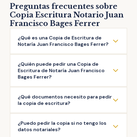
Preguntas frecuentes sobre
Copia Escritura Notario Juan
Francisco Bages Ferrer
¿Qué es una Copia de Escritura de
Notaría Juan Francisco Bages Ferrer?
La copia de escritura de Notaría Juan
¿Quién puede pedir una Copia de
Francisco Bages Ferrer es una reproducción
Escritura de Notaría Juan Francisco
literal del contenido de una escritura original
Bages Ferrer?
otorgada ante el Notario. Puedes solicitar la
Pueden solicitar copia de Escritura de
copia de escritura de cualquier documento
¿Qué documentos necesito para pedir
Notaría Juan Francisco Bages Ferrer las
público firmado en esta Notaría: escritura de
la copia de escritura?
personas que intervinieron en la misma, así
compraventa, de hipoteca, testamento,
como aquellas que acrediten un interés
herencia, poder de representación,
La documentación mínima para iniciar el
¿Puedo pedir la copia si no tengo los
legítimo (ej: herederos del propietario). Es el
escrituras de operaciones societarias, entre
trámite de copia de escritura de Notaría
datos notariales?
Notario quien decide si existe interés legítimo
otras.
Juan Francisco Bages Ferrer es: copia de tu