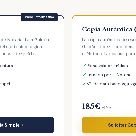
Copia Auténtica 
a de Notaría Juan Galdón
La copia auténtica de esc
l contenido original.
Galdón López tiene plena v
no validez jurídica.
el Notario. Necesaria para 
critura
Plena validez jurídica
l
Firmada por el Notario
 papel
Válida para bancos, juzg
185€
+IVA
ia Simple
Solicitar Co