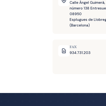
Calle Àngel Guimerà,
número 138 Entresuel
08950
Esplugues de Llobre
(Barcelona)
FAX
934.731.203