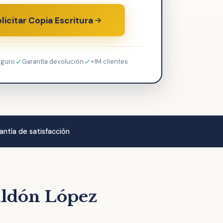
licitar Copia Escritura
eguro
Garantía devolución
+1M clientes
antía de satisfacción
aldón López