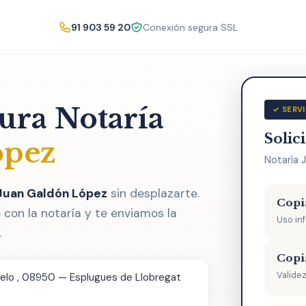
91 903 59 20
Conexión segura SSL
tura Notaría
✓ SERVI
Solic
ópez
Notaría 
 Juan Galdón López
sin desplazarte.
Copi
con la notaría y te enviamos la
Uso in
.
Copi
Validez
uelo , 08950 — Esplugues de Llobregat