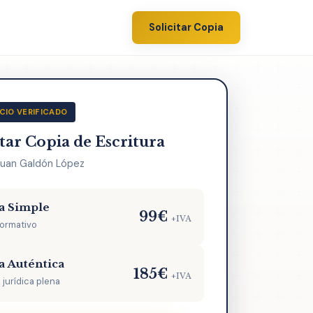
Solicitar Copia
CIO VERIFICADO
itar Copia de Escritura
Juan Galdón López
a Simple
99€
+IVA
formativo
a Auténtica
185€
+IVA
 jurídica plena