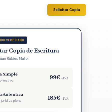
Solicitar Copia
CIO VERIFICADO
itar Copia de Escritura
uan Rúbies Mallol
a Simple
99€
+IVA
formativo
a Auténtica
185€
+IVA
 jurídica plena