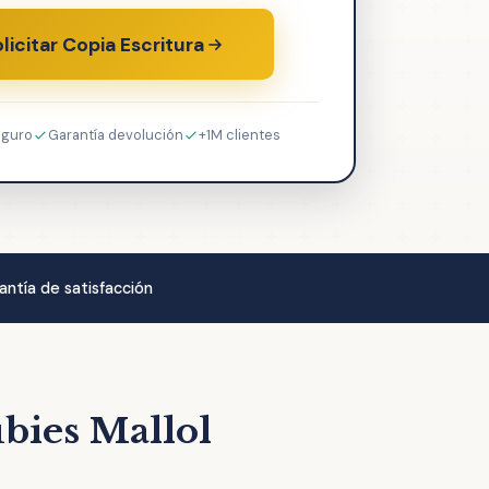
licitar Copia Escritura
eguro
Garantía devolución
+1M clientes
antía de satisfacción
úbies Mallol