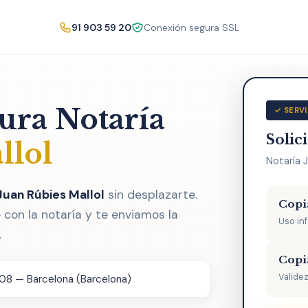
91 903 59 20
Conexión segura SSL
tura Notaría
✓ SERVI
Solic
llol
Notaría J
Juan Rúbies Mallol
sin desplazarte.
Copi
con la notaría y te enviamos la
Uso in
.
Copi
Validez
008 — Barcelona (Barcelona)