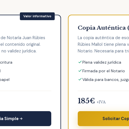
Copia Auténtica 
 de Notaría Juan Rúbies
La copia auténtica de esc
el contenido original.
Rúbies Mallol tiene plena v
no validez jurídica.
Notario. Necesaria para tr
critura
Plena validez jurídica
l
Firmada por el Notario
 papel
Válida para bancos, juzg
185€
+IVA
ia Simple
Solicitar Co