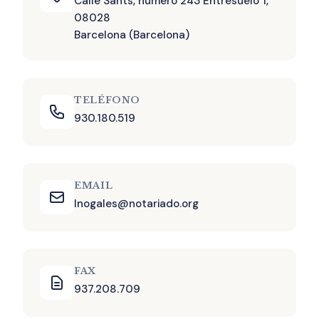
Calle Sants, número 243 Entresuelo 1,
08028
Barcelona (Barcelona)
TELÉFONO
930.180.519
EMAIL
lnogales@notariado.org
FAX
937.208.709