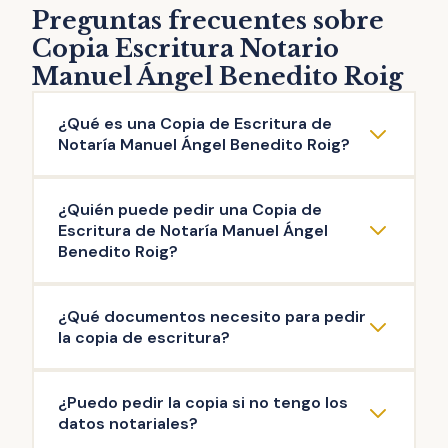
Preguntas frecuentes sobre
Copia Escritura Notario
Manuel Ángel Benedito Roig
¿Qué es una Copia de Escritura de
Notaría Manuel Ángel Benedito Roig?
La copia de escritura de Notaría Manuel
¿Quién puede pedir una Copia de
Ángel Benedito Roig es una reproducción
Escritura de Notaría Manuel Ángel
literal del contenido de una escritura original
Benedito Roig?
otorgada ante el Notario. Puedes solicitar la
Pueden solicitar copia de Escritura de
copia de escritura de cualquier documento
¿Qué documentos necesito para pedir
Notaría Manuel Ángel Benedito Roig las
público firmado en esta Notaría: escritura de
la copia de escritura?
personas que intervinieron en la misma, así
compraventa, de hipoteca, testamento,
como aquellas que acrediten un interés
herencia, poder de representación,
La documentación mínima para iniciar el
¿Puedo pedir la copia si no tengo los
legítimo (ej: herederos del propietario). Es el
escrituras de operaciones societarias, entre
trámite de copia de escritura de Notaría
datos notariales?
Notario quien decide si existe interés legítimo
otras.
Manuel Ángel Benedito Roig es: copia de tu