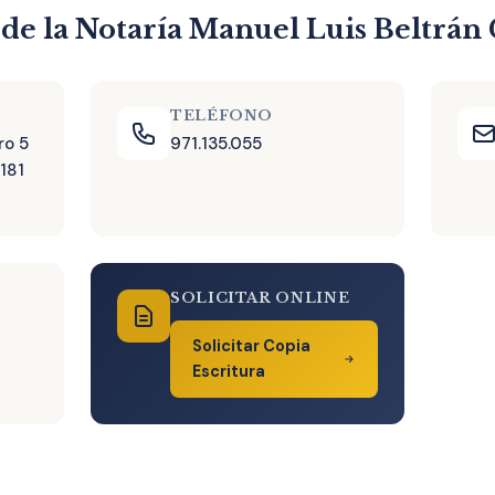
 de la Notaría Manuel Luis Beltrán 
TELÉFONO
ro 5
971.135.055
181
SOLICITAR ONLINE
Solicitar Copia
Escritura