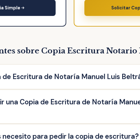
ia Simple
Solicitar Co
ntes sobre Copia Escritura Notario
 de Escritura de Notaría Manuel Luis Beltr
otaría Manuel Luis Beltrán García es una reproducción literal
r una Copia de Escritura de Notaría Manuel
a ante el Notario. Puedes solicitar la copia de escritura de c
escritura de compraventa, de hipoteca, testamento, herencia
societarias, entre otras.
Escritura de Notaría Manuel Luis Beltrán García las personas q
ecesito para pedir la copia de escritura?
ue acrediten un interés legítimo (ej: herederos del propietario