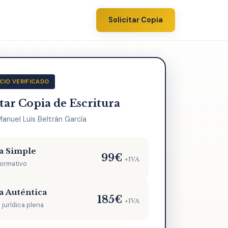
Solicitar Copia
CIO VERIFICADO
itar Copia de Escritura
Manuel Luis Beltrán García
a Simple
99€
+IVA
formativo
a Auténtica
185€
+IVA
 jurídica plena