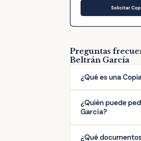
Solicitar Cop
Preguntas frecue
Beltrán García
¿Qué es una Copia
La copia de escritura de N
¿Quién puede pedi
escritura original otorgad
firmado en esta Notaría: 
García?
escrituras de operaciones 
Pueden solicitar copia de 
¿Qué documentos n
misma, así como aquellas q