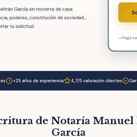
Beltrán García sin moverte de casa
So
ia, poderes, constitución de sociedad...
tar tu solicitud
Pago s
tes
+25 años de experiencia
4,7/5 valoración clientes
Gar
critura de Notaría Manuel 
García