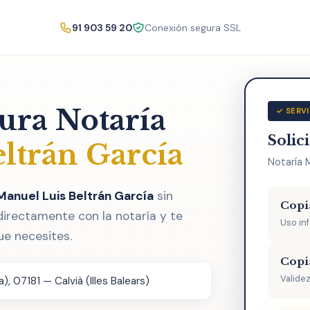
91 903 59 20
Conexión segura SSL
tura Notaría
✓ SERVI
Solic
ltrán García
Notaría 
Manuel Luis Beltrán García
sin
Copi
directamente con la notaría y te
Uso in
ue necesites.
Copi
Validez
, 07181 — Calvià (Illes Balears)