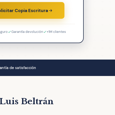
licitar Copia Escritura
eguro
Garantía devolución
+1M clientes
antía de satisfacción
Luis Beltrán