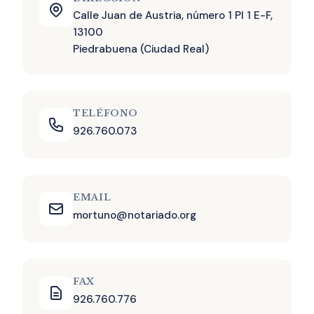
Calle Juan de Austria, número 1 Pl 1 E-F,
13100
Piedrabuena (Ciudad Real)
TELÉFONO
926.760.073
EMAIL
mortuno@notariado.org
FAX
926.760.776