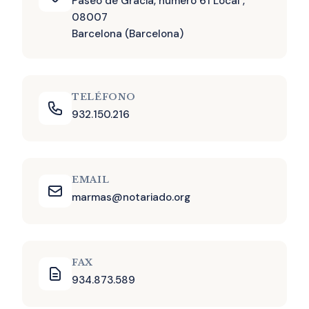
Paseo de Gracia, número 61 Local ,
08007
Barcelona (Barcelona)
TELÉFONO
932.150.216
EMAIL
marmas@notariado.org
FAX
934.873.589