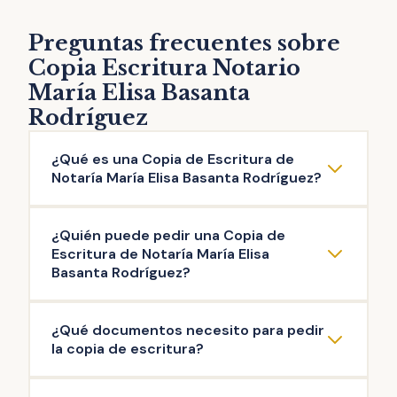
Preguntas frecuentes sobre
Copia Escritura Notario
María Elisa Basanta
Rodríguez
¿Qué es una Copia de Escritura de
Notaría María Elisa Basanta Rodríguez?
La copia de escritura de Notaría María Elisa
¿Quién puede pedir una Copia de
Basanta Rodríguez es una reproducción
Escritura de Notaría María Elisa
literal del contenido de una escritura original
Basanta Rodríguez?
otorgada ante el Notario. Puedes solicitar la
Pueden solicitar copia de Escritura de
copia de escritura de cualquier documento
¿Qué documentos necesito para pedir
Notaría María Elisa Basanta Rodríguez las
público firmado en esta Notaría: escritura de
la copia de escritura?
personas que intervinieron en la misma, así
compraventa, de hipoteca, testamento,
como aquellas que acrediten un interés
herencia, poder de representación,
La documentación mínima para iniciar el