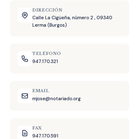
DIRECCIÓN
Calle La Cigüeña, número 2 , 09340
Lerma (Burgos)
TELÉFONO
947.170.321
EMAIL
mjose@notariado.org
FAX
947.170.591