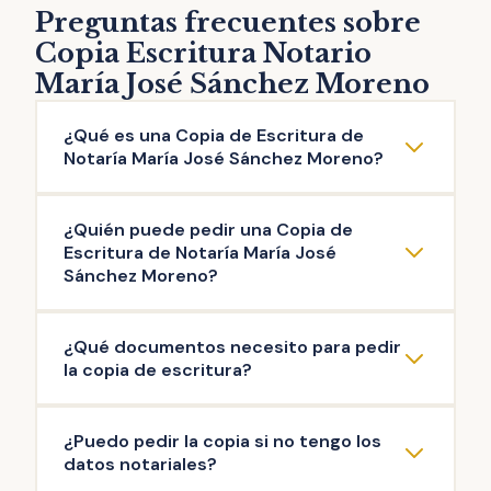
Preguntas frecuentes sobre
Copia Escritura Notario
María José Sánchez Moreno
¿Qué es una Copia de Escritura de
Notaría María José Sánchez Moreno?
La copia de escritura de Notaría María José
¿Quién puede pedir una Copia de
Sánchez Moreno es una reproducción literal
Escritura de Notaría María José
del contenido de una escritura original
Sánchez Moreno?
otorgada ante el Notario. Puedes solicitar la
Pueden solicitar copia de Escritura de
copia de escritura de cualquier documento
¿Qué documentos necesito para pedir
Notaría María José Sánchez Moreno las
público firmado en esta Notaría: escritura de
la copia de escritura?
personas que intervinieron en la misma, así
compraventa, de hipoteca, testamento,
como aquellas que acrediten un interés
herencia, poder de representación,
La documentación mínima para iniciar el
¿Puedo pedir la copia si no tengo los
legítimo (ej: herederos del propietario). Es el
escrituras de operaciones societarias, entre
trámite de copia de escritura de Notaría
datos notariales?
Notario quien decide si existe interés legítimo
otras.
María José Sánchez Moreno es: copia de tu