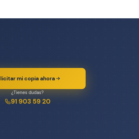
licitar mi copia ahora
¿Tienes dudas?
91 903 59 20