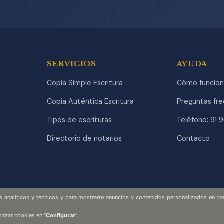
SERVICIOS
AYUDA
Copia Simple Escritura
Cómo funcion
Copia Auténtica Escritura
Preguntas fr
Tipos de escrituras
Teléfono: 91 
Directorio de notarios
Contacto
es analíticos y técnicos y para mostrarte anuncios y contenidos personalizados en ba
hazar cookies en “
Configurar
”.