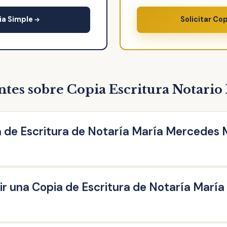
ia Simple
Solicitar Co
ntes sobre Copia Escritura Notari
 de Escritura de Notaría María Mercedes 
Notaría María Mercedes Morales del Solar es una reproducción 
r una Copia de Escritura de Notaría Marí
rgada ante el Notario. Puedes solicitar la copia de escritura
otaría: escritura de compraventa, de hipoteca, testamento, h
 de operaciones societarias, entre otras.