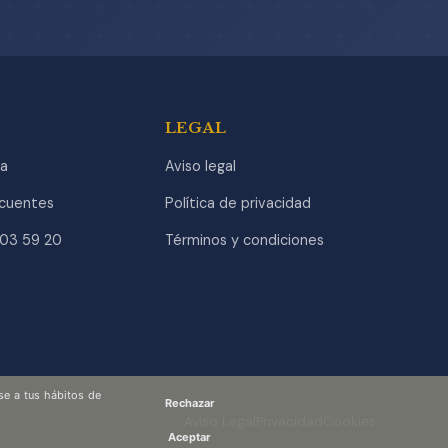
LEGAL
a
Aviso legal
ecuentes
Política de privacidad
903 59 20
Términos y condiciones
se a tus hábitos de
Rechazar
Aviso Legal
Privacidad
Cookies
Aceptar