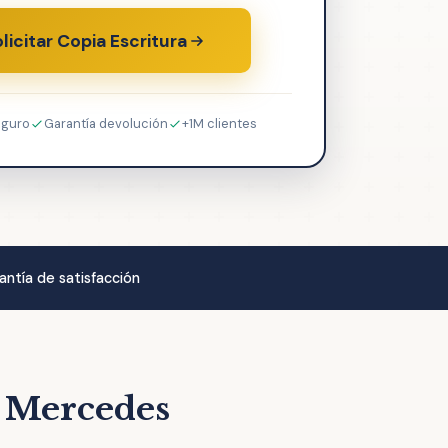
licitar Copia Escritura
eguro
Garantía devolución
+1M clientes
antía de satisfacción
a Mercedes