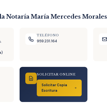
la Notaría María Mercedes Morales
TELÉFONO
,
959.231.164
a)
SOLICITAR ONLINE
Solicitar Copia
Escritura