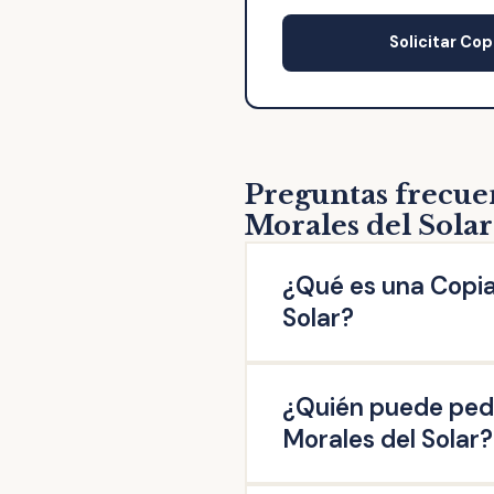
Solicitar Cop
Preguntas frecue
Morales del Solar
¿Qué es una Copia
Solar?
La copia de escritura de 
¿Quién puede pedi
una escritura original oto
público firmado en esta N
Morales del Solar?
representación, escrituras