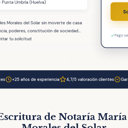
— Punta Umbría (Huelva)
So
des Morales del Solar sin moverte de casa
ia, poderes, constitución de sociedad...
Pago s
tar tu solicitud
tes
+25 años de experiencia
4,7/5 valoración clientes
Gar
Escritura de Notaría Marí
Morales del Solar