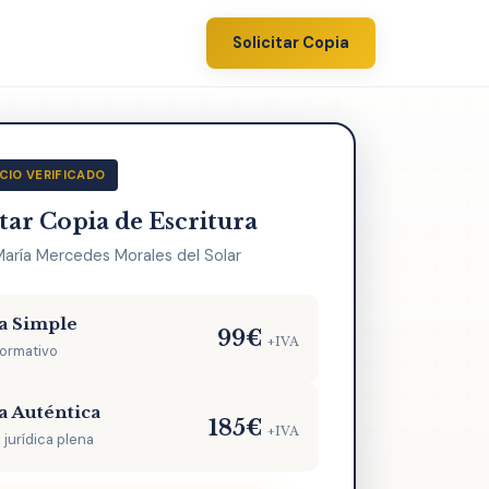
Solicitar Copia
CIO VERIFICADO
itar Copia de Escritura
María Mercedes Morales del Solar
a Simple
99€
+IVA
formativo
a Auténtica
185€
+IVA
 jurídica plena