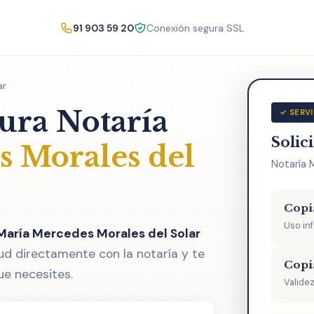
91 903 59 20
Conexión segura SSL
ar
tura Notaría
✓ SERVI
Solic
 Morales del
Notaría 
Copi
Uso in
 María Mercedes Morales del Solar
ud directamente con la notaría y te
Copi
ue necesites.
Validez