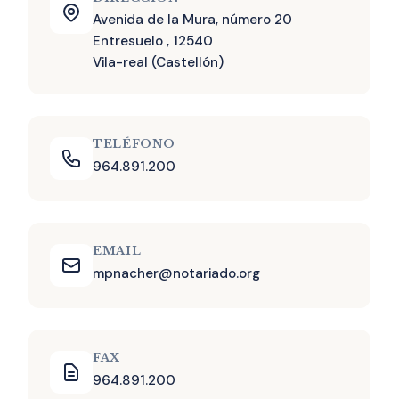
Avenida de la Mura, número 20
Entresuelo , 12540
Vila-real (Castellón)
TELÉFONO
964.891.200
EMAIL
mpnacher@notariado.org
FAX
964.891.200