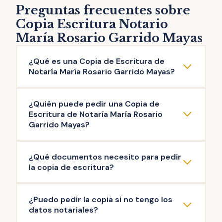
Preguntas frecuentes sobre
Copia Escritura Notario
María Rosario Garrido Mayas
¿Qué es una Copia de Escritura de
Notaría María Rosario Garrido Mayas?
La copia de escritura de Notaría María
¿Quién puede pedir una Copia de
Rosario Garrido Mayas es una reproducción
Escritura de Notaría María Rosario
literal del contenido de una escritura original
Garrido Mayas?
otorgada ante el Notario. Puedes solicitar la
Pueden solicitar copia de Escritura de
copia de escritura de cualquier documento
¿Qué documentos necesito para pedir
Notaría María Rosario Garrido Mayas las
público firmado en esta Notaría: escritura de
la copia de escritura?
personas que intervinieron en la misma, así
compraventa, de hipoteca, testamento,
como aquellas que acrediten un interés
herencia, poder de representación,
La documentación mínima para iniciar el
¿Puedo pedir la copia si no tengo los
legítimo (ej: herederos del propietario). Es el
escrituras de operaciones societarias, entre
trámite de copia de escritura de Notaría
datos notariales?
Notario quien decide si existe interés legítimo
otras.
María Rosario Garrido Mayas es: copia de tu