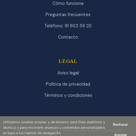
Cómo funciona
Preguntas frecuentes
Teléfono: 91 903 59 20
Contacto
LEGAL
Aviso legal
Política de privacidad
Términos y condiciones
Utilizamos cookies propias y de terceros para fines analíticos y
Rechazar
técnicos y para mostrarte anuncios y contenidos personalizados
© 2025 CopiaEscritura. Todos los derechos reservados.
en base a tus hábitos de navegación.
Aceptar