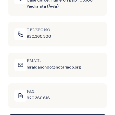
Calle Cárcel, número 1 Bajo , 05500
Piedrahíta (Ávila)
TELÉFONO
920.360.300
EMAIL
mraldanondo@notariado.org
FAX
920.360.616