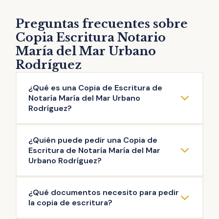
Preguntas frecuentes sobre
Copia Escritura Notario
María del Mar Urbano
Rodríguez
¿Qué es una Copia de Escritura de
Notaría María del Mar Urbano
Rodríguez?
La copia de escritura de Notaría María del
¿Quién puede pedir una Copia de
Mar Urbano Rodríguez es una reproducción
Escritura de Notaría María del Mar
literal del contenido de una escritura original
Urbano Rodríguez?
otorgada ante el Notario. Puedes solicitar la
Pueden solicitar copia de Escritura de
copia de escritura de cualquier documento
¿Qué documentos necesito para pedir
Notaría María del Mar Urbano Rodríguez las
público firmado en esta Notaría: escritura de
la copia de escritura?
personas que intervinieron en la misma, así
compraventa, de hipoteca, testamento,