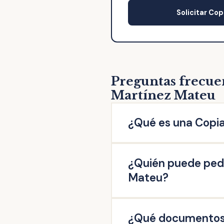
Solicitar Cop
Preguntas frecue
Martínez Mateu
¿Qué es una Copia
La copia de escritura de 
¿Quién puede pedi
escritura original otorgad
firmado en esta Notaría: 
Mateu?
escrituras de operaciones 
Pueden solicitar copia de 
¿Qué documentos n
misma, así como aquellas q