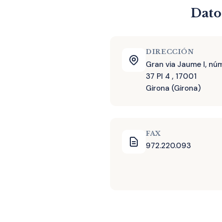
Dato
DIRECCIÓN
Gran via Jaume I, nú
37 Pl 4 , 17001
Girona (Girona)
FAX
972.220.093