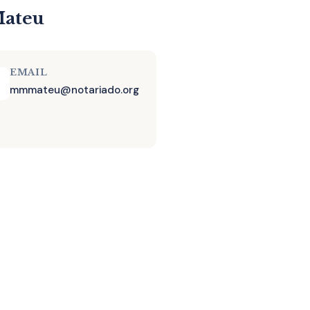
Mateu
EMAIL
mmmateu@notariado.org