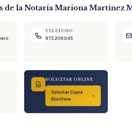
s de la Notaría Mariona Martínez 
TELÉFONO
mero
972.209.045
SOLICITAR ONLINE
Solicitar Copia
Escritura