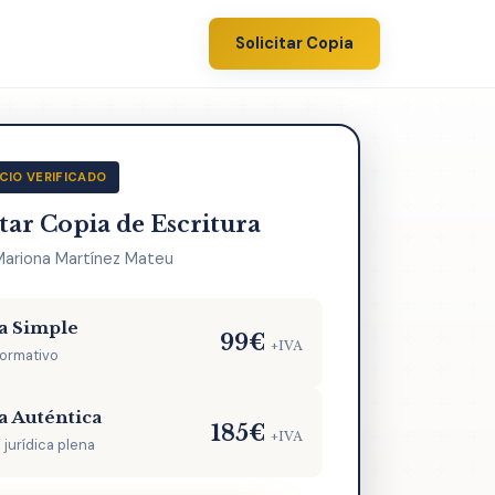
Solicitar Copia
CIO VERIFICADO
itar Copia de Escritura
Mariona Martínez Mateu
a Simple
99€
+IVA
formativo
a Auténtica
185€
+IVA
 jurídica plena