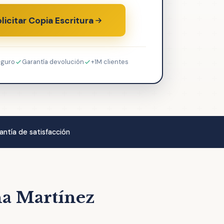
licitar Copia Escritura
eguro
Garantía devolución
+1M clientes
antía de satisfacción
na Martínez