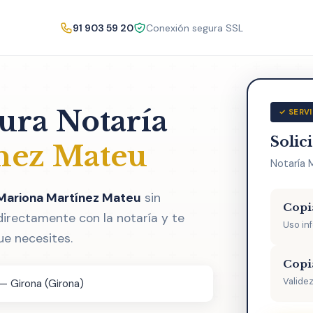
91 903 59 20
Conexión segura SSL
tura Notaría
✓ SERVI
Solic
nez Mateu
Notaría 
 Mariona Martínez Mateu
sin
Copi
directamente con la notaría y te
Uso in
ue necesites.
Copi
Validez
 — Girona (Girona)