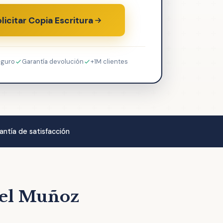
licitar Copia Escritura
eguro
Garantía devolución
+1M clientes
antía de satisfacción
uel Muñoz