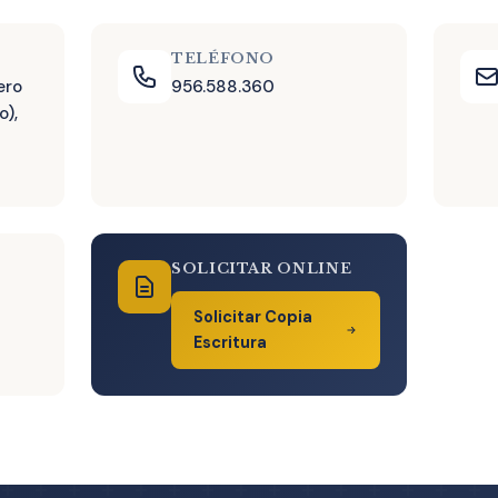
TELÉFONO
ero
956.588.360
o),
SOLICITAR ONLINE
Solicitar Copia
Escritura