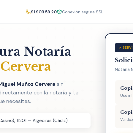
91 903 59 20
Conexión segura SSL
tura Notaría
✓ SERVI
Solic
Cervera
Notaría 
 Miguel Muñoz Cervera
sin
Copi
directamente con la notaría y te
Uso in
ue necesites.
Copi
Validez
 Casino), 11201 — Algeciras (Cádiz)