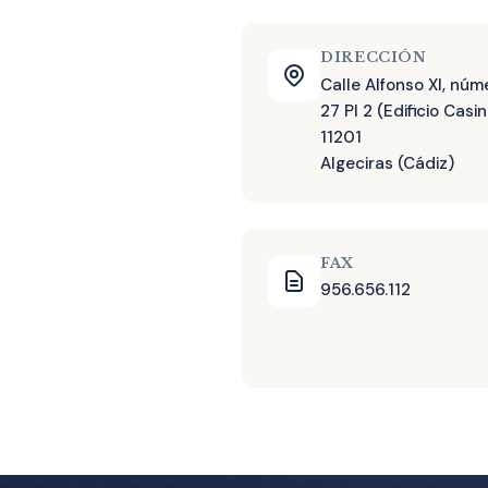
DIRECCIÓN
Calle Alfonso XI, núm
27 Pl 2 (Edificio Casin
11201
Algeciras (Cádiz)
FAX
956.656.112