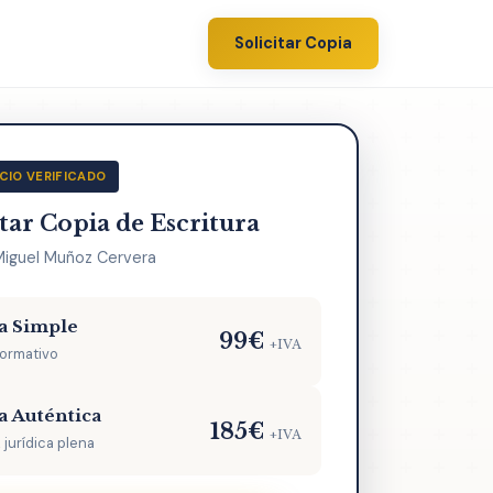
Solicitar Copia
CIO VERIFICADO
itar Copia de Escritura
Miguel Muñoz Cervera
a Simple
99€
+IVA
formativo
a Auténtica
185€
+IVA
 jurídica plena