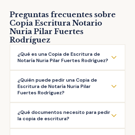
Preguntas frecuentes sobre
Copia Escritura Notario
Nuria Pilar Fuertes
Rodríguez
¿Qué es una Copia de Escritura de
Notaría Nuria Pilar Fuertes Rodríguez?
La copia de escritura de Notaría Nuria Pilar
¿Quién puede pedir una Copia de
Fuertes Rodríguez es una reproducción
Escritura de Notaría Nuria Pilar
literal del contenido de una escritura original
Fuertes Rodríguez?
otorgada ante el Notario. Puedes solicitar la
Pueden solicitar copia de Escritura de
copia de escritura de cualquier documento
¿Qué documentos necesito para pedir
Notaría Nuria Pilar Fuertes Rodríguez las
público firmado en esta Notaría: escritura de
la copia de escritura?
personas que intervinieron en la misma, así
compraventa, de hipoteca, testamento,
como aquellas que acrediten un interés
herencia, poder de representación,
La documentación mínima para iniciar el