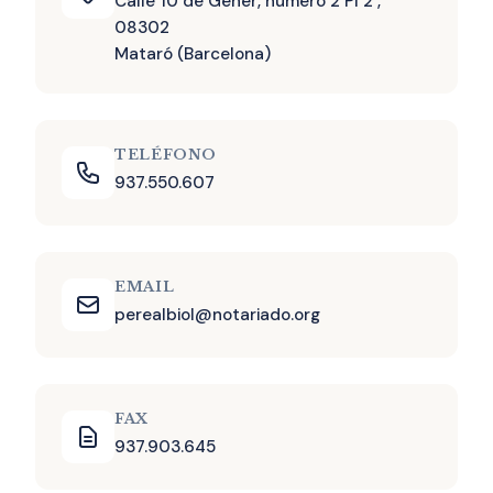
Calle 10 de Gener, número 2 Pl 2 ,
08302
Mataró (Barcelona)
TELÉFONO
937.550.607
EMAIL
perealbiol@notariado.org
FAX
937.903.645