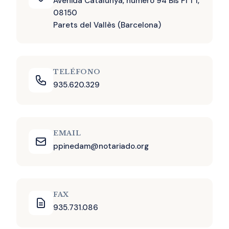
Avenida Catalunya, número 94 Bis Pl 1 1,
08150
Parets del Vallès (Barcelona)
TELÉFONO
935.620.329
EMAIL
ppinedam@notariado.org
FAX
935.731.086