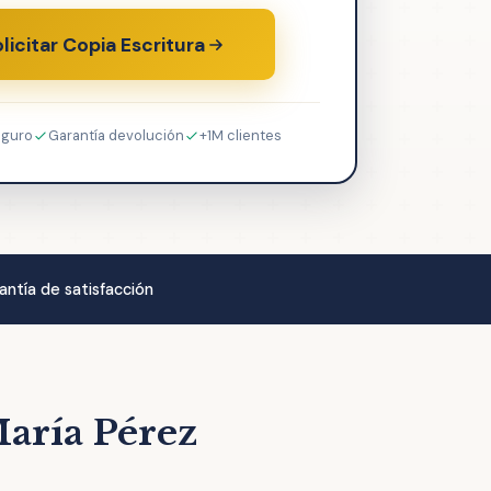
licitar Copia Escritura
eguro
Garantía devolución
+1M clientes
antía de satisfacción
María Pérez