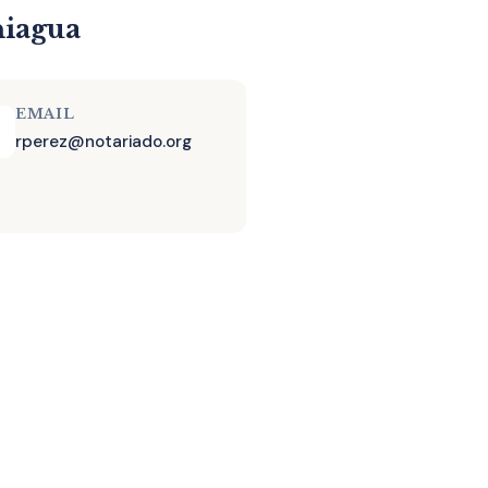
niagua
EMAIL
rperez@notariado.org