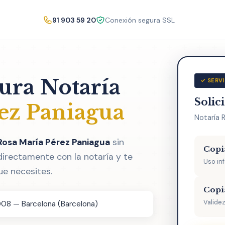
91 903 59 20
Conexión segura SSL
tura Notaría
✓ SERVI
Solic
ez Paniagua
Notaría 
 Rosa María Pérez Paniagua
sin
Copi
directamente con la notaría y te
Uso in
ue necesites.
Copi
Validez
008 — Barcelona (Barcelona)