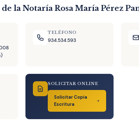
 de la Notaría Rosa María Pérez Pa
TELÉFONO
934.534.593
8008
a)
SOLICITAR ONLINE
Solicitar Copia
Escritura