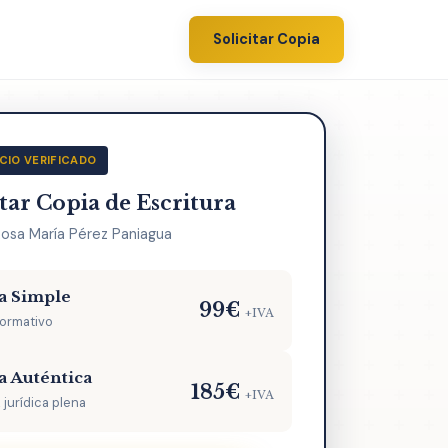
Solicitar Copia
CIO VERIFICADO
itar Copia de Escritura
Rosa María Pérez Paniagua
a Simple
99€
+IVA
formativo
a Auténtica
185€
+IVA
 jurídica plena