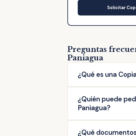
Solicitar Cop
Preguntas frecue
Paniagua
¿Qué es una Copia
La copia de escritura de 
¿Quién puede pedi
escritura original otorgad
firmado en esta Notaría: 
Paniagua?
escrituras de operaciones 
Pueden solicitar copia de 
¿Qué documentos n
misma, así como aquellas q