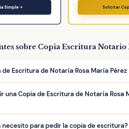
ia Simple
Solicitar Co
ntes sobre Copia Escritura Notario
 de Escritura de Notaría Rosa María Pérez
Notaría Rosa María Pérez Paniagua es una reproducción literal
r una Copia de Escritura de Notaría Rosa 
a ante el Notario. Puedes solicitar la copia de escritura de c
escritura de compraventa, de hipoteca, testamento, herencia
societarias, entre otras.
Escritura de Notaría Rosa María Pérez Paniagua las personas q
ecesito para pedir la copia de escritura?
ue acrediten un interés legítimo (ej: herederos del propietario