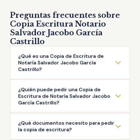
Preguntas frecuentes sobre
Copia Escritura Notario
Salvador Jacobo García
Castrillo
¿Qué es una Copia de Escritura de
Notaría Salvador Jacobo García
Castrillo?
La copia de escritura de Notaría Salvador
¿Quién puede pedir una Copia de
Jacobo García Castrillo es una reproducción
Escritura de Notaría Salvador Jacobo
literal del contenido de una escritura original
García Castrillo?
otorgada ante el Notario. Puedes solicitar la
Pueden solicitar copia de Escritura de
copia de escritura de cualquier documento
¿Qué documentos necesito para pedir
Notaría Salvador Jacobo García Castrillo las
público firmado en esta Notaría: escritura de
la copia de escritura?
personas que intervinieron en la misma, así
compraventa, de hipoteca, testamento,