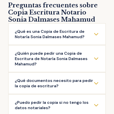
Preguntas frecuentes sobre
Copia Escritura Notario
Sonia Dalmases Mahamud
¿Qué es una Copia de Escritura de
Notaría Sonia Dalmases Mahamud?
La copia de escritura de Notaría Sonia
¿Quién puede pedir una Copia de
Dalmases Mahamud es una reproducción
Escritura de Notaría Sonia Dalmases
literal del contenido de una escritura original
Mahamud?
otorgada ante el Notario. Puedes solicitar la
Pueden solicitar copia de Escritura de
copia de escritura de cualquier documento
¿Qué documentos necesito para pedir
Notaría Sonia Dalmases Mahamud las
público firmado en esta Notaría: escritura de
la copia de escritura?
personas que intervinieron en la misma, así
compraventa, de hipoteca, testamento,
como aquellas que acrediten un interés
herencia, poder de representación,
La documentación mínima para iniciar el
¿Puedo pedir la copia si no tengo los
legítimo (ej: herederos del propietario). Es el
escrituras de operaciones societarias, entre
trámite de copia de escritura de Notaría
datos notariales?
Notario quien decide si existe interés legítimo
otras.
Sonia Dalmases Mahamud es: copia de tu DNI