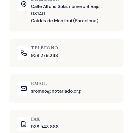
Calle Alfons Solà, número 4 Bajo ,
08140
Caldes de Montbui (Barcelona)
TELÉFONO
938.279.248
EMAIL
sromeo@notariado.org
FAX
938.548.888