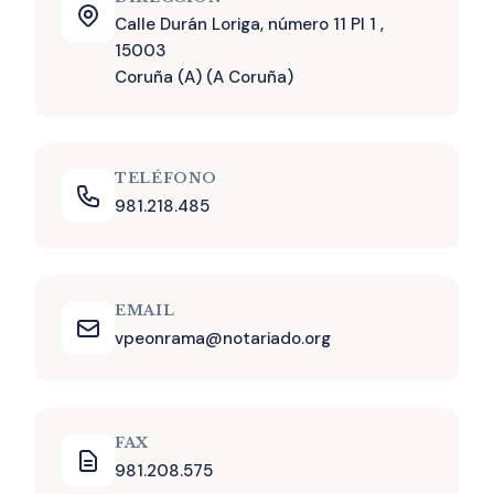
Calle Durán Loriga, número 11 Pl 1 ,
15003
Coruña (A) (A Coruña)
TELÉFONO
981.218.485
EMAIL
vpeonrama@notariado.org
FAX
981.208.575